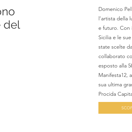
ono
Domenico Pell
l’artista della
 del
e futuro. Con i
Sicilia e le su
state scelte d
collaborato c
esposto alla 5
Manifesta12, a
sua ultima gra
Procida Capita
SCOPR