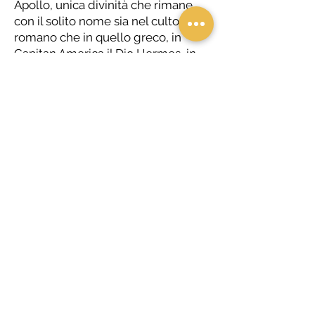
Apollo, unica divinità che rimane
con il solito nome sia nel culto
romano che in quello greco, in
Capitan America il Dio Hermes, in
Catwoman la Dea Afrodite etc.
vuole mettere in luce la dualità e il
rapporto tra gli Dei della mitologia
greca, romana e i suoi supereroi,
nuovi Dei contemporanei, che
contaminano il territorio e vengono
posizionati sempre come statue sui
palazzi, luoghi cittadini, interni di
case con la costante vicinanza ai
fiumi e al mare perché è proprio
l’acqua che bagna l’isola della Sicilia
dall’interno all’esterno identificando
ancora una volta l’essere siciliano
nei personaggi.
Grandi macchine sceniche e opere