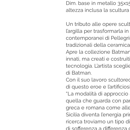
Dim. base in metallo 35x
altezza inclusa la scultur
Un tributo alle opere scul
l’argilla per trasformarla 
contemporanei di Pellegrin
tradizionali della ceramica 
Apre la collezione Batman
innati, ma creati e costruit
tecnologia. L’artista scegli
di Batman.
Con il suo lavoro scultore
di questo eroe e l’artificios
“La modalità di approccio a
quella che guarda con part
greca e romana come alle p
Sicilia diventa l’energia p
ricerca troviamo un tipo d
di sofferenza a differenza 