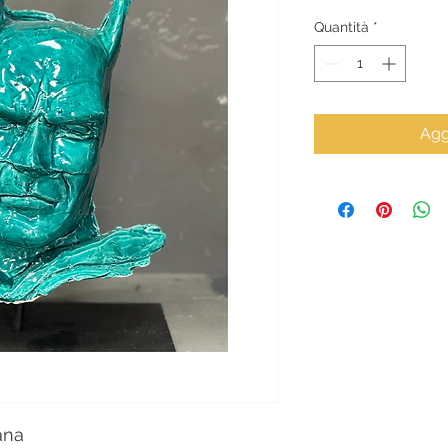
Quantità
*
Agg
ana