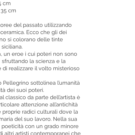
15 cm
a 35 cm
toree del passato utilizzando
in ceramica. Ecco che gli dei
o si colorano delle tinte
siciliana.
, un eroe i cui poteri non sono
i sfruttando la scienza e la
e di realizzare il volto misterioso
o Pellegrino sottolinea l’umanità
ità dei suoi poteri.
l classico da parte dell’artista è
icolare attenzione all’antichità
roprie radici culturali dove la
rimaria del suo lavoro. Nella sua
i poeticità con un grado minore
di altri artisti contemporanei che