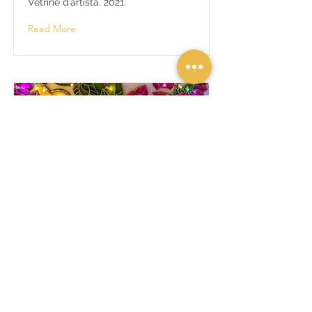
Vetrine d’artista. 2021.
Read More
La
Bougainvillée
Opera site specific, Don Nino Mind
Food 2022.