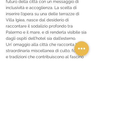
futuro della città con un messaggio di 
inclusività e accoglienza. La scelta di 
inserire l’opera su una delle terrazze di 
Villa Igiea, nasce dal desiderio di 
raccontare il sodalizio profondo tra 
Palermo e il mare, e di renderla visibile sia 
dagli ospiti dell’hotel sia dall’esterno. 
Un’ omaggio alla città che racconta la 
straordinaria miscellanea di culto, folklore 
e tradizioni che contribuiscono al fascino 
dell’Isola.
Lo spettacolo si tiene dal 12 al 14 luglio 
presso RoccoForte Villa Igiea, a partire 
dalle…
Mostra di più
Condividi questo evento