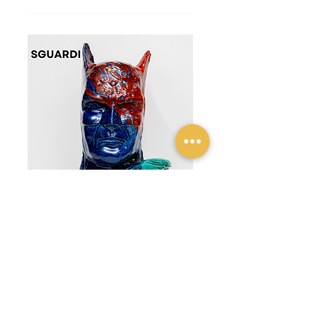
Date multiple
Open Viewing Hours
gio 23 apr
Scopri di più