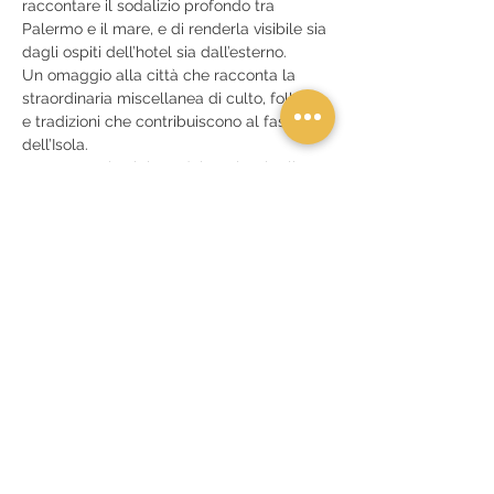
raccontare il sodalizio profondo tra 
Palermo e il mare, e di renderla visibile sia 
dagli ospiti dell’hotel sia dall’esterno.
Un omaggio alla città che racconta la 
straordinaria miscellanea di culto, folklore 
e tradizioni che contribuiscono al fascino 
dell’Isola.
Lo spettacolo si tiene dal 12 al 14 luglio 
presso RoccoForte Villa Igiea, a partire 
dalle…
Mostra di più
Condividi questo evento