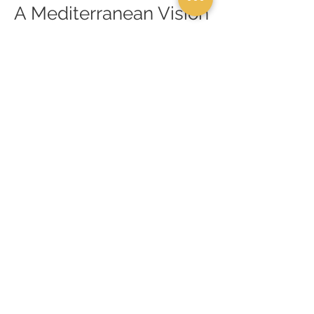
A Mediterranean Vision
across the World
世界を巡る地中海のビ
ジョン
VIVA
PALERMO
spettacolo
Scopri di più