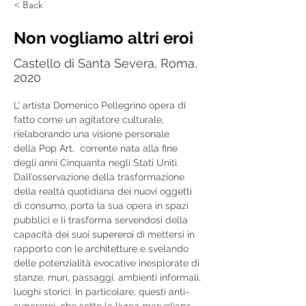
< Back
Non vogliamo altri eroi
Castello di Santa Severa, Roma,
2020
L’ artista Domenico Pellegrino opera di 
fatto come un agitatore culturale, 
rielaborando una visione personale 
della 
Pop Art
,  corrente nata alla fine 
degli anni Cinquanta negli Stati Uniti. 
Dall’osservazione della trasformazione 
della realtà quotidiana dei nuovi oggetti 
di consumo, porta la sua opera in spazi 
pubblici e li trasforma servendosi della 
capacità dei suoi 
supereroi
 di mettersi in 
rapporto con le 
architetture 
e svelando 
delle potenzialità evocative inesplorate di 
stanze, muri, passaggi, ambienti informali, 
luoghi storici. In particolare, questi anti-
supereroi, che sotto la livrea marveliana 