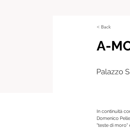
< Back
A-MO
Palazzo 
In continuità con
Domenico Pellegr
"teste di moro" 