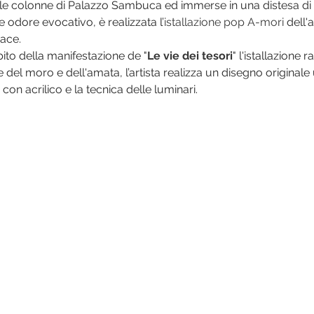
 le colonne di Palazzo Sambuca ed immerse in una distesa di p
te odore evocativo, è realizzata l’
istallazione pop A-mori
 dell'
ace.
bito della manifestazione de "
Le vie dei tesori
" l'istallazione 
 del moro e dell'amata, l’artista realizza un disegno originale u
 con acrilico e la tecnica delle luminari.