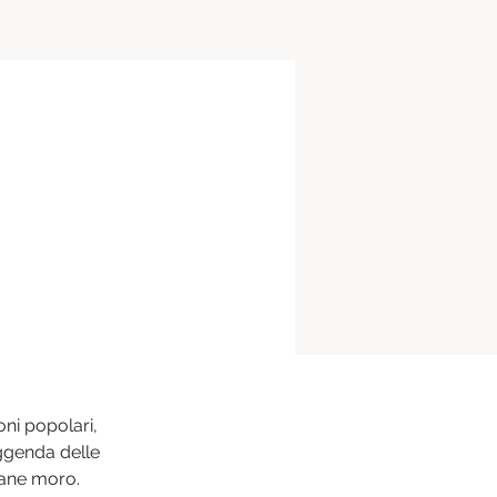
oni popolari, 
eggenda delle 
vane moro. 