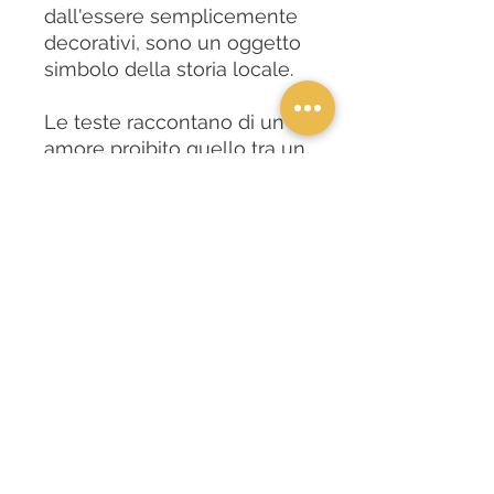
dall'essere semplicemente
decorativi, sono un oggetto
simbolo della storia locale.
Le teste raccontano di un
amore proibito quello tra un
moro ed una fanciulla
siciliana, evocano l'incontro
e lo scontro di due culture.
INFORMAZIONI
I cuscini sono stampati con colori
vivi e accesi, e riproducono i disegni
pittorici delle "teste di moro"
disegnate dall'artista
Domenico