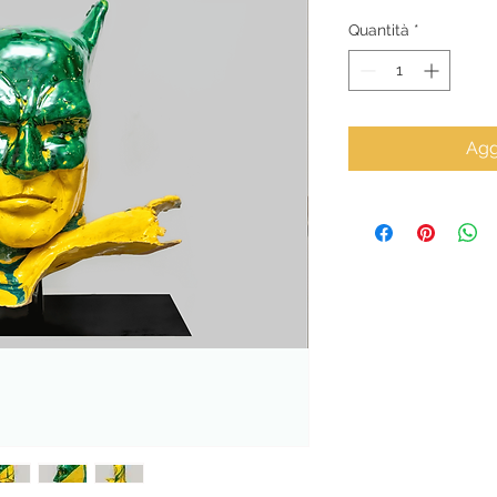
Quantità
*
Agg