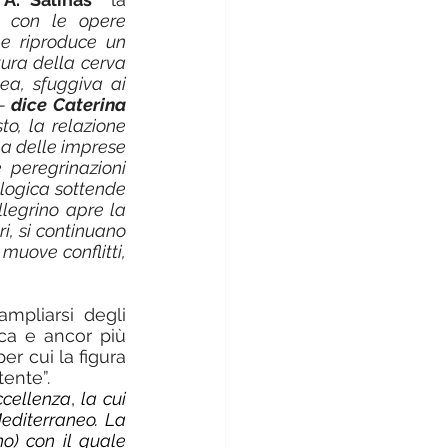
o con le opere 
e riproduce un 
ura della cerva 
ea, sfuggiva ai 
– 
dice Caterina 
, la relazione 
ma delle imprese 
peregrinazioni 
logica sottende 
legrino apre la 
, si continuano 
muove conflitti, 
mpliarsi degli 
ca e ancor più 
r cui la figura 
tente”.
ccellenza
, 
la cui 
editerraneo. La 
) con il quale 