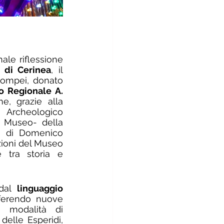
le riflessione 
 di Cerinea
, il 
Pompei, donato 
 Regionale A. 
 dov’è uno dei reperti più famosi e ammirati. Per l’occasione, grazie alla 
 Archeologico 
l Museo- della 
e di Domenico 
zioni del Museo 
 tra storia e 
dal 
linguaggio 
ferendo nuove 
 modalità di 
delle Esperidi, 