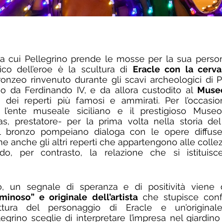
 da cui Pellegrino prende le mosse per la sua persona
sico dell’eroe è la scultura di 
Eracle con la cerva
ronzeo rinvenuto durante gli scavi archeologici di 
mo da Ferdinando IV, e da allora custodito al 
Museo
l’
ente museale siciliano e il prestigioso Museo
as, prestatore- per la prima volta nella storia de
 il bronzo pompeiano dialoga con le opere diffus
me anche gli altri reperti che appartengono alle colle
do, per contrasto, la relazione che si istituisce
o, un segnale di speranza e di positività viene 
inoso” e originale dell’artista
 che stupisce con
ttura del personaggio di Eracle e un’originale
egrino sceglie di interpretare l’impresa nel giardino 