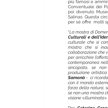
più famosi e ammira
Conventuale dei Pad
poi divenuto Museo
Salinas. Questa cir
per sé offre  molti s
“
La mostra di Domen
Culturali e dell’Id
culturale che si ca
mostra che si inaug
collaborazione che ve
per arricchire l’offer
contemporanea nella
sincopata, se non 
produzione artistica
Samonà
 -  ci ricor
con il mondo esterno
forza della natura, 
se non una mostra che
visione <illuminata> 
Per 
Caterina Grec