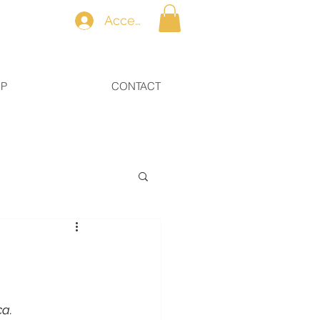
Accedi
OP
CONTACT
ca.