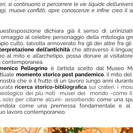
ri, si continuano a percorrere le vie liquide dell’univer
i, muove conflitti, apre conoscenze e infine crea il s
est’esposizione dichiara già il senso di un’inizia
maggio al celebre personaggio della mitologia grec
ppio culto, talvolta annoverato fra gli dei altre fra gli
terpretazione dell’antichità 
che attraverso il lingua
amo al mito e all’archetipo, possa donare al visitatore
età contemporanea
.
menico Pellegrino
 è l’artista scelto dal Museo Ma
ttuale 
momento storico post pandemico
, il mito del
ostra che è il frutto di un lavoro lungo anni durante i 
urata 
ricerca storico-bibliografica
 sui crateri, i mos
heologico dei più noti  musei del  mondo -come il
,
 solo per citarne alcuni- assorbendo
 come una spug
endola come una premessa fondamentale e al 
suo lavoro contemporaneo.  