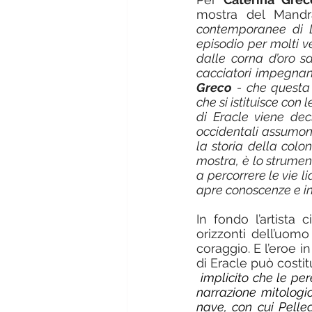
mostra del Mandra
contemporanee di Do
episodio per molti v
dalle corna d’oro sa
cacciatori impegnan
Greco
 - che questa
che si istituisce con
di Eracle viene dec
occidentali assumon
la storia della colo
mostra, è lo strumen
a percorrere le vie l
apre conoscenze e inf
In fondo l’artista 
orizzonti dell’uom
coraggio. E l’eroe i
di Eracle può costit
 implicito che le p
narrazione mitologi
nave, con cui Pelle