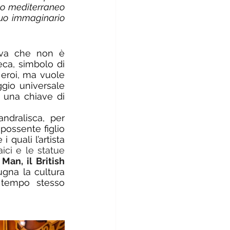
so mediterraneo 
uo immaginario 
tiva che non è 
a, simbolo di 
 eroi, ma vuole 
ggio universale 
 
una chiave di 
ndralisca, per 
 possente figlio 
quali l’artista 
aici e le statue 
 
Man, il British 
na la cultura 
tempo stesso 