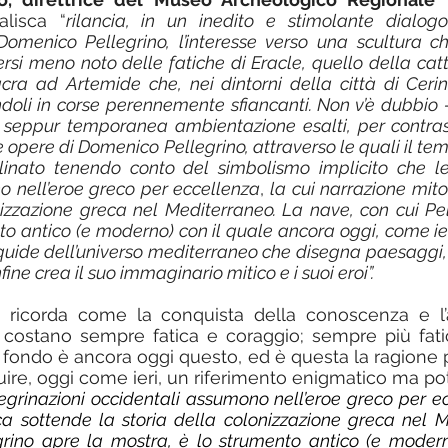
lisca “
rilancia, in un inedito e stimolante dialog
menico Pellegrino, l’interesse verso una scultura ch
ersi meno noto delle fatiche di Eracle, quello della catt
cra ad Artemide che, nei dintorni della città di Cerin
doli in corse perennemente sfiancanti. Non v’è dubbio 
 seppur temporanea ambientazione esalti, per contrasto
 le opere di Domenico Pellegrino, attraverso le quali il te
linato tenendo conto del simbolismo implicito che le 
o nell’eroe greco per eccellenza
, 
la cui narrazione mito
nizzazione greca nel Mediterraneo. La nave, con cui Pel
to antico (e moderno) con il quale ancora oggi, come ieri
iquide dell’universo mediterraneo che disegna paesaggi, 
ine crea il suo immaginario mitico e i suoi eroi”.
ci ricorda come la conquista della conoscenza e l’a
o costano sempre fatica e coraggio; sempre più fati
n fondo è ancora oggi questo, ed è questa la ragione pe
uire, oggi come ieri, un riferimento enigmatico ma po
eregrinazioni occidentali assumono nell’eroe greco per e
ca sottende la storia della colonizzazione greca nel M
grino apre la mostra, è lo strumento antico (e moderno