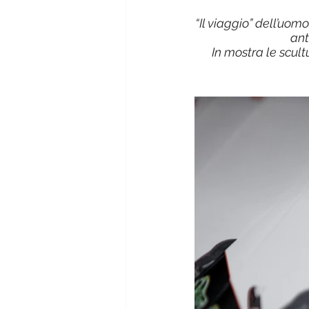
“Il viaggio” dell’uom
ant
In mostra le scult