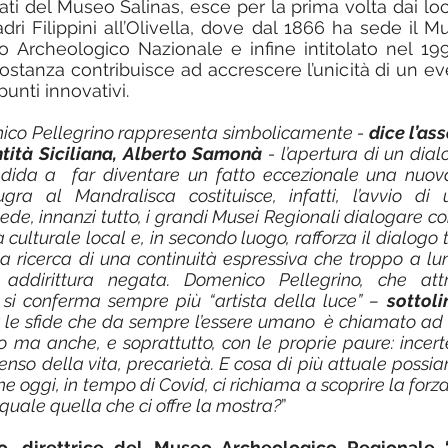
ti del Museo Salinas, esce per la prima volta dai loca
ri Filippini all’Olivella, dove dal 1866 ha sede il M
 Archeologico Nazionale e infine intitolato nel 19
costanza contribuisce ad accrescere l’unicità di un ev
punti innovativi.
ico Pellegrino rappresenta simbolicamente - 
dice l’ass
entità Siciliana, Alberto Samonà
 - l’apertura di un dia
ndida a  far diventare un fatto eccezionale una nuova
ra al Mandralisca costituisce, infatti, l’avvio di un
de, innanzi tutto, i grandi Musei Regionali dialogare con
ta culturale local e, in secondo luogo, rafforza il dialogo 
 ricerca di una continuità espressiva che troppo a lu
addirittura negata. Domenico Pellegrino, che attr
 si conferma sempre più “artista della luce” – 
sottoli
da le sfide che da sempre l’essere umano  è chiamato ad a
 ma anche, e soprattutto, con le proprie paure: incertez
senso della vita, precarietà. E cosa di più attuale poss
 oggi, in tempo di Covid, ci richiama a scoprire la forza 
quale quella che ci offre la mostra?
”
o, direttrice del Museo Archeologico Regionale “