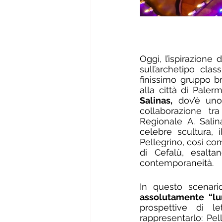
Oggi, l’ispirazione
sull’archetipo clas
finissimo gruppo b
alla città di Paler
Salinas,
collaborazione tra 
Regionale A. Salin
celebre scultura,
Pellegrino, così co
di Cefalù, esaltan
contemporaneità.
In questo scenari
assolutamente “lum
prospettive di le
rappresentarlo: Pell