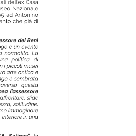
li dell’ex Casa 
useo Nazionale 
95 ad Antonino 
ento che già di 
essore dei Beni 
logo e un evento 
 normalità. La 
a politica di  
 i piccoli musei 
tra arte antica e 
ngo è sembrata 
averso questa 
nea l’assessore 
ffrontare: sfide 
za, solitudine, 
iamo immaginare 
interiore in una 
A. Salinas”
 la 