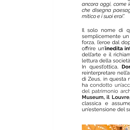
ancora oggi, come ie
che disegna paesagg
mitico e i suoi eroi”.
Il solo nome di qu
semplicemente un o
forza, l’eroe dal do
offrire un’
inedita in
dell’arte e 
il richi
lettura della soci
In quest’ottica, 
Do
reinterpretare nell’a
di Zeus, in questa m
ha c
ondotto un’acc
del patrimonio arc
Museum, il Louvre
classica e assum
un’estensione del 