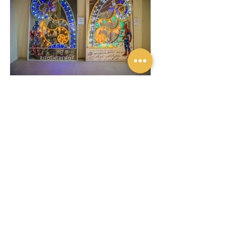
Fuori
dalla
galleria
Previous
Next
Privacy policy
Contatti