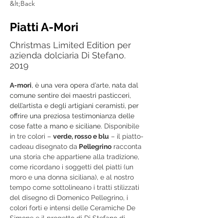
&lt;Back
Piatti A-Mori
Christmas Limited Edition per
azienda dolciaria Di Stefano.
2019
A-mori
, è una vera opera d’arte, nata dal 
comune sentire dei maestri pasticceri, 
dell’artista e degli artigiani ceramisti, per 
offrire una preziosa testimonianza delle 
cose fatte a mano e siciliane. 
Disponibile 
in tre colori – 
verde, rosso e blu
 – il piatto-
cadeau disegnato da
 Pellegrino
 racconta 
una storia che appartiene alla tradizione, 
come ricordano i soggetti del piatti (un 
moro e una donna siciliana), e al nostro 
tempo come sottolineano i tratti stilizzati 
del disegno di Domenico Pellegrino, i 
colori forti e intensi delle Ceramiche De 
Simone e il progetto di Di Stefano di 