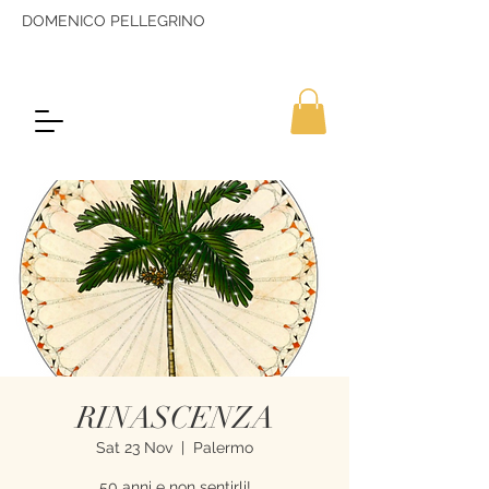
DOMENICO PELLEGRINO
RINASCENZA
Sat 23 Nov
  |  
Palermo
50 anni e non sentirli!