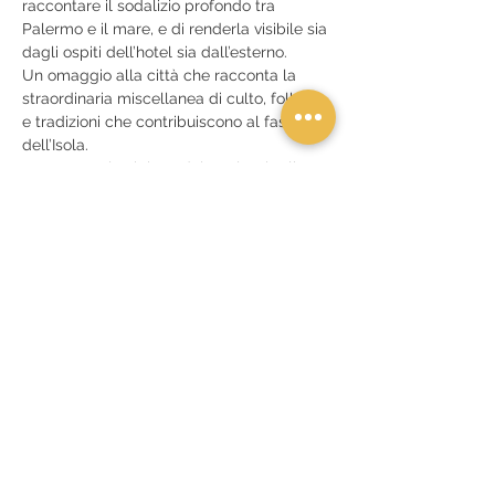
raccontare il sodalizio profondo tra 
Palermo e il mare, e di renderla visibile sia 
dagli ospiti dell’hotel sia dall’esterno.
Un omaggio alla città che racconta la 
straordinaria miscellanea di culto, folklore 
e tradizioni che contribuiscono al fascino 
dell’Isola.
Lo spettacolo si tiene dal 12 al 14 luglio 
presso RoccoForte Villa Igiea, a partire 
dalle…
Show More
Share this event