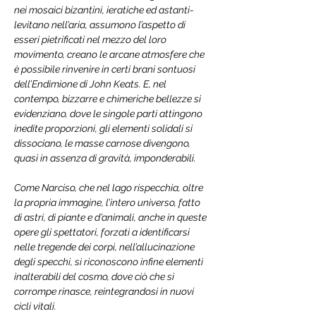
nei mosaici bizantini, ieratiche ed astanti- 
levitano nell’aria, assumono l’aspetto di 
esseri pietrificati nel mezzo del loro 
movimento, creano le arcane atmosfere che 
è possibile rinvenire in certi brani sontuosi 
dell’Endimione di John Keats. E, nel 
contempo, bizzarre e chimeriche bellezze si 
evidenziano, dove le singole parti attingono 
inedite proporzioni, gli elementi solidali si 
dissociano, le masse carnose divengono, 
quasi in assenza di gravità, imponderabili.
Come Narciso, che nel lago rispecchia, oltre 
la propria immagine, l’intero universo, fatto 
di astri, di piante e d’animali, anche in queste 
opere gli spettatori, forzati a identificarsi 
nelle tregende dei corpi, nell’allucinazione 
degli specchi, si riconoscono infine elementi 
inalterabili del cosmo, dove ciò che si 
corrompe rinasce, reintegrandosi in nuovi 
cicli vitali.