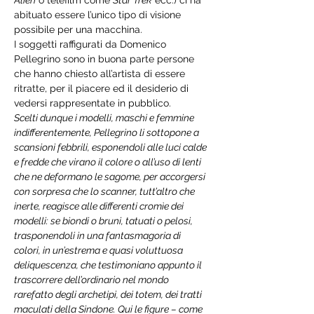
abituato essere l’unico tipo di visione 
possibile per una macchina.
I soggetti raffigurati da Domenico 
Pellegrino sono in buona parte persone 
che hanno chiesto all’artista di essere 
ritratte, per il piacere ed il desiderio di 
vedersi rappresentate in pubblico.
Scelti dunque i modelli, maschi e femmine 
indifferentemente, Pellegrino li sottopone a 
scansioni febbrili, esponendoli alle luci calde 
e fredde che virano il colore o all’uso di lenti 
che ne deformano le sagome, per accorgersi 
con sorpresa che lo scanner, tutt’altro che 
inerte, reagisce alle differenti cromìe dei 
modelli: se biondi o bruni, tatuati o pelosi, 
trasponendoli in una fantasmagoria di 
colori, in un’estrema e quasi voluttuosa 
deliquescenza, che testimoniano appunto il 
trascorrere dell’ordinario nel mondo 
rarefatto degli archetipi, dei totem, dei tratti 
maculati della Sindone. Qui le figure – come 