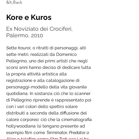
&lt;Back
Kore e Kuros
Ex Noviziato dei Crociferi,
Palermo, 2010
S
ette 
kouroi
, o 
ritratti di personaggi
, alti 
sette metri, realizzati da 
Domenico 
Pellegrino
, uno dei primi artisti che negli 
scorsi anni hanno deciso di dedicare tutta 
la propria attività artistica alla 
registrazione e alla catalogazione di 
personaggi-modello della vita giovanile 
quotidiana. In sostanza ciò che lo scanner 
di Pellegrino riprende è rappresentato poi 
con i vari 
colori dello spettro solare
distribuiti a seconda della
 diffusione del 
calore corporeo
: ciò che la cinematografia 
hollywoodiana (si tengano presente ad 
esempio film come 
Terminator, Predator o 
Alien
 o telefilm come 
Star Trek
 ecc.) ci ha 