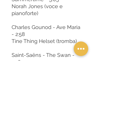
Norah Jones (voce e
pianoforte)
Charles Gounod - Ave Maria
- 2:58
Tine Thing Helset (tromba)
Saint-Saëns - The Swan -
3:18
Han-Na Chang (violoncello)
Eliodoro Sollima - Toccata
1951
Carlotta Maestrini
(pianoforte)
Aurelio Canonici - Driving
Back Home - 1:53