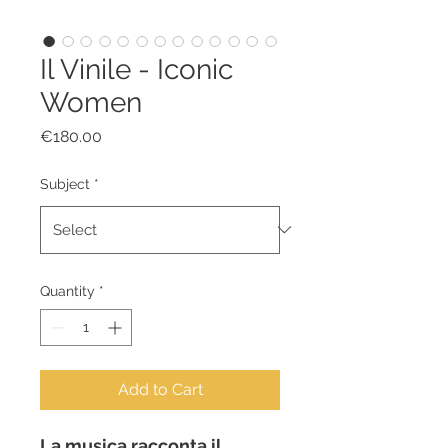
Il Vinile - Iconic
Women
Price
€180.00
Subject
*
Quantity
*
Add to Cart
La musica racconta il