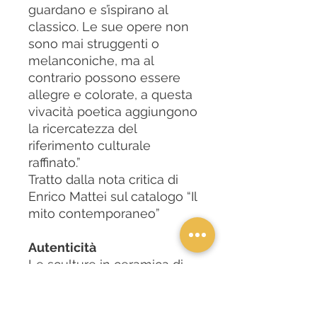
guardano e s’ispirano al
classico. Le sue opere non
sono mai struggenti o
melanconiche, ma al
contrario possono essere
allegre e colorate, a questa
vivacità poetica aggiungono
la ricercatezza del
riferimento culturale
raffinato.”
Tratto dalla nota critica di
Enrico Mattei sul catalogo “Il
mito contemporaneo”
Autenticità
Le sculture in ceramica di
Domenico Pellegrino non
sono prodotti in serie, ma
vere e proprie
opere d’arte