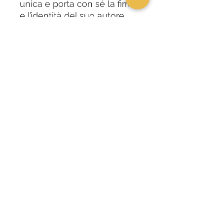
unica e porta con sé la firma
e l’identità del suo autore.
Unicità dell’opera
Piccole variazioni nei colori,
nelle forme o nei dettagli
non rappresentano difetti,
ma segni distintivi della
lavorazione manuale e del
processo creativo. Sono
proprio queste differenze a
garantire l’autenticità e
l’unicità di ogni opera.
Tempi di realizzazione
L’opera potrebbe non
essere disponibile in pronta
consegna. Puoi comunque
acquistarla: sarà
realizzata
appositamente per te
e
riceverai aggiornamenti via