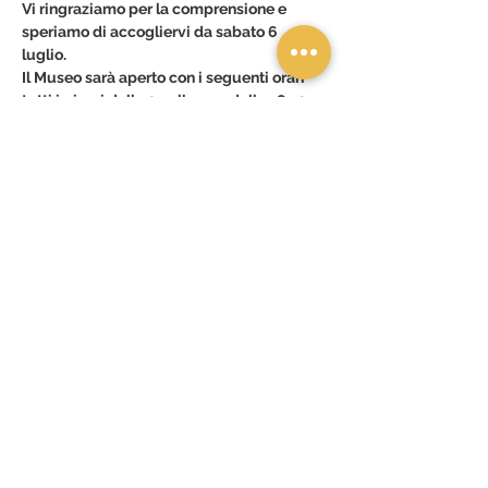
Vi ringraziamo per la comprensione e 
speriamo di accogliervi da sabato 6 
luglio. 
Il Museo sarà aperto con i seguenti orari
tutti i giorni dalle 09 alle 13 e dalle 18.30 
alle 23.30
Show More
Share this event
Privacy policy