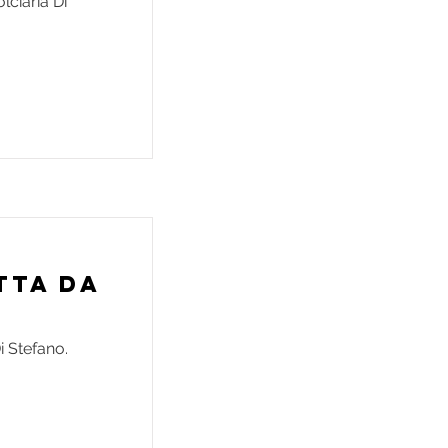
lciaria Di
tta da
i Stefano.